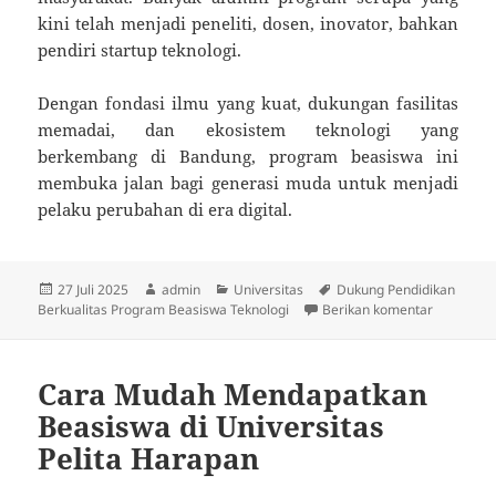
kini telah menjadi peneliti, dosen, inovator, bahkan
pendiri startup teknologi.
Dengan fondasi ilmu yang kuat, dukungan fasilitas
memadai, dan ekosistem teknologi yang
berkembang di Bandung, program beasiswa ini
membuka jalan bagi generasi muda untuk menjadi
pelaku perubahan di era digital.
Diposkan
Penulis
Kategori
Tag
27 Juli 2025
admin
Universitas
Dukung Pendidikan
pada
untuk Duk
Berkualitas Program Beasiswa Teknologi
Berikan komentar
Cara Mudah Mendapatkan
Beasiswa di Universitas
Pelita Harapan