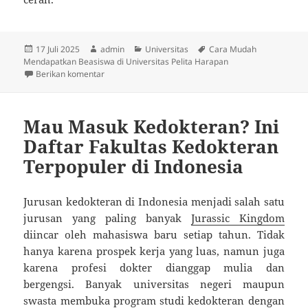
Diposkan
Penulis
Kategori
Tag
17 Juli 2025
admin
Universitas
Cara Mudah
pada
Mendapatkan Beasiswa di Universitas Pelita Harapan
untuk Cara Mudah Mendapatkan Beasiswa di Universi
Berikan komentar
Mau Masuk Kedokteran? Ini
Daftar Fakultas Kedokteran
Terpopuler di Indonesia
Jurusan kedokteran di Indonesia menjadi salah satu
jurusan yang paling banyak
Jurassic Kingdom
diincar oleh mahasiswa baru setiap tahun. Tidak
hanya karena prospek kerja yang luas, namun juga
karena profesi dokter dianggap mulia dan
bergengsi. Banyak universitas negeri maupun
swasta membuka program studi kedokteran dengan