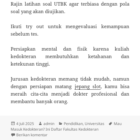
Rajin latihan soal UTBK agar terbiasa dengan pola
soal yang akan diujikan.
Ikuti try out untuk mengevaluasi kemampuan
sebelum tes.
Persiapkan mental dan fisik karena kuliah
kedokteran membutuhkan ketahanan dan
ketekunan tinggi.
Jurusan kedokteran memang tidak mudah, namun
dengan persiapan matang
jepang slot
, kamu bisa
meraih cita-cita menjadi dokter profesional dan
membantu banyak orang.
Diposkan
Penulis
Kategori
Tag
4 Juli 2025
admin
Pendidikan
,
Universitas
Mau
pada
Masuk Kedokteran? Ini Daftar Fakultas Kedokteran
untuk Mau Masuk Kedokteran? Ini Daftar Fakultas Ke
Berikan komentar