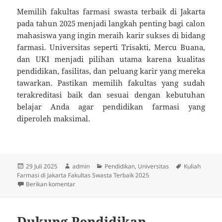
Memilih fakultas farmasi swasta terbaik di Jakarta
pada tahun 2025 menjadi langkah penting bagi calon
mahasiswa yang ingin meraih karir sukses di bidang
farmasi. Universitas seperti Trisakti, Mercu Buana,
dan UKI menjadi pilihan utama karena kualitas
pendidikan, fasilitas, dan peluang karir yang mereka
tawarkan. Pastikan memilih fakultas yang sudah
terakreditasi baik dan sesuai dengan kebutuhan
belajar Anda agar pendidikan farmasi yang
diperoleh maksimal.
Diposkan
Penulis
Kategori
Tag
29 Juli 2025
admin
Pendidikan
,
Universitas
Kuliah
pada
Farmasi di Jakarta Fakultas Swasta Terbaik 2025
untuk Kuliah Farmasi di Jakarta Fakultas Swasta Ter
Berikan komentar
Dukung Pendidikan