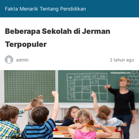
Fakta Menarik Tentang Pendidikan
Beberapa Sekolah di Jerman
Terpopuler
admin
2 tahun ago