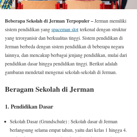
Beberapa Sekolah di Jerman Terpopuler –
Jerman memiliki
sistem pendidikan yang
spaceman slot
terkenal dengan struktur
yang terorganisir dan berkualitas tinggi. Sistem pendidikan di
Jerman berbeda dengan sistem pendidikan di beberapa negara
lainnya, dan mencakup berbagai jenjang pendidikan, mulai dari
pendidikan dasar hingga pendidikan tinggi. Berikut adalah
gambaran mendetail mengenai sekolah-sekolah di Jerman.
Beragam Sekolah di Jerman
1. Pendidikan Dasar
Sekolah Dasar (Grundschule) : Sekolah dasar di Jerman
berlangsung selama empat tahun, yaitu dari kelas 1 hingga 4.