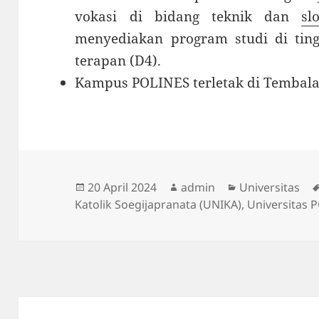
vokasi di bidang teknik dan
sl
menyediakan program studi di ting
terapan (D4).
Kampus POLINES terletak di Tembala
Diposkan
Penulis
Kategori
20 April 2024
admin
Universitas
pada
Katolik Soegijapranata (UNIKA)
,
Universitas 