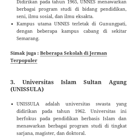
Didirikan pada tahun 1965, UNNES menawarkan
berbagai program studi di bidang pendidikan,
seni, ilmu sosial, dan ilmu eksakta.
Kampus utama UNNES terletak di Gunungpati,
dengan beberapa kampus cabang di sekitar
Semarang.
Simak juga :
Beberapa Sekolah di Jerman
Terpopuler
3. Universitas Islam Sultan Agung
(UNISSULA)
UNISSULA adalah universitas swasta yang
didirikan pada tahun 1962. Universitas ini
berfokus pada pendidikan berbasis Islam dan
menawarkan berbagai program studi di tingkat
sarjana, magister, dan doktoral.