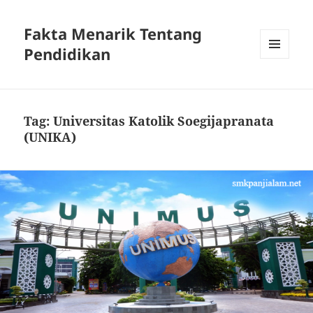
Fakta Menarik Tentang
Pendidikan
MENU
DAN
WIDGET
Tag:
Universitas Katolik Soegijapranata
(UNIKA)