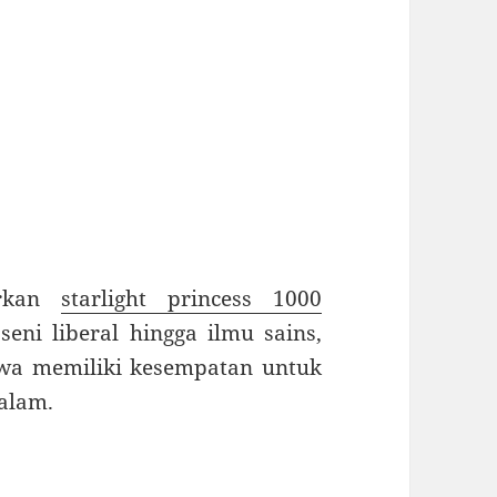
arkan
starlight princess 1000
eni liberal hingga ilmu sains,
iswa memiliki kesempatan untuk
alam.