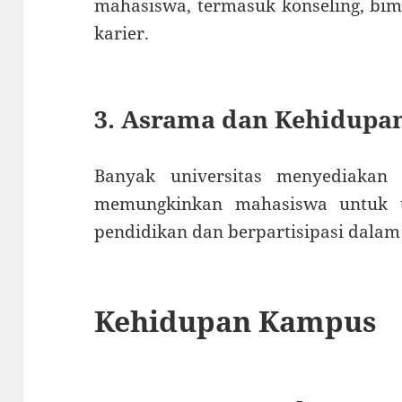
mahasiswa, termasuk konseling, bi
karier.
3. Asrama dan Kehidup
Banyak universitas menyediakan
memungkinkan mahasiswa untuk ti
pendidikan dan berpartisipasi dalam
Kehidupan Kampus