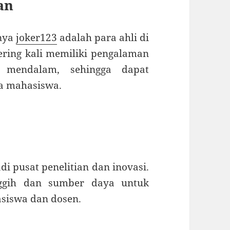
an
nya
joker123
adalah para ahli di
ring kali memiliki pengalaman
g mendalam, sehingga dapat
a mahasiswa.
i pusat penelitian dan inovasi.
nggih dan sumber daya untuk
siswa dan dosen.