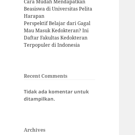
Cara Mudah Mendapatkan
Beasiswa di Universitas Pelita
Harapan
Perspektif Belajar dari Gagal
Mau Masuk Kedokteran? Ini
Daftar Fakultas Kedokteran
Terpopuler di Indonesia
Recent Comments
Tidak ada komentar untuk
ditampilkan.
Archives