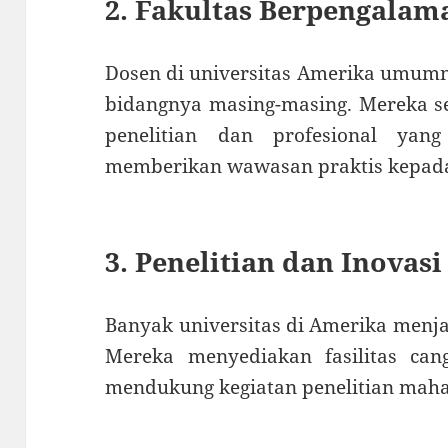
2. Fakultas Berpengalam
Dosen di universitas Amerika umum
bidangnya masing-masing. Mereka se
penelitian dan profesional yan
memberikan wawasan praktis kepad
3. Penelitian dan Inovasi
Banyak universitas di Amerika menjad
Mereka menyediakan fasilitas ca
mendukung kegiatan penelitian maha