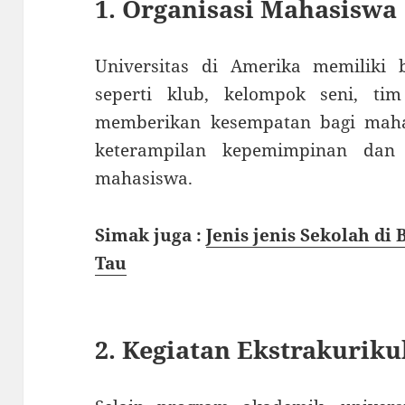
1. Organisasi Mahasiswa
Universitas di Amerika memiliki 
seperti klub, kelompok seni, tim 
memberikan kesempatan bagi mah
keterampilan kepemimpinan dan 
mahasiswa.
Simak juga :
Jenis jenis Sekolah d
Tau
2. Kegiatan Ekstrakuriku