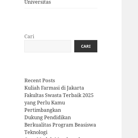
Universitas
Cari
CARI
Recent Posts
Kuliah Farmasi di Jakarta
Fakultas Swasta Terbaik 2025
yang Perlu Kamu
Pertimbangkan
Dukung Pendidikan
Berkualitas Program Beasiswa
Teknologi