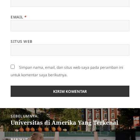
EMAIL
*
SITUS WEB
Simpan nama, email, dan situs web saya pada peramban ini
untuk komentar saya berikutnya.
Navigasi
SEBELUMNYA
pos
Universitas di Amerika Yang Terkenal
Pos
sebelumnya:
BERIKUT