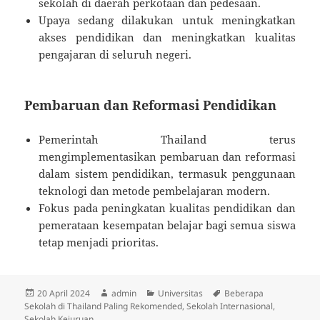
sekolah di daerah perkotaan dan pedesaan.
Upaya sedang dilakukan untuk meningkatkan
akses pendidikan dan meningkatkan kualitas
pengajaran di seluruh negeri.
Pembaruan dan Reformasi Pendidikan
Pemerintah Thailand terus
mengimplementasikan pembaruan dan reformasi
dalam sistem pendidikan, termasuk penggunaan
teknologi dan metode pembelajaran modern.
Fokus pada peningkatan kualitas pendidikan dan
pemerataan kesempatan belajar bagi semua siswa
tetap menjadi prioritas.
Diposkan
Penulis
Kategori
Tag
20 April 2024
admin
Universitas
Beberapa
pada
Sekolah di Thailand Paling Rekomended
,
Sekolah Internasional
,
Sekolah Kejuruan