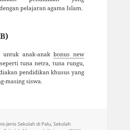
dengan pelajaran agama Islam.
LB)
us untuk anak-anak
bonus new
eperti tuna netra, tuna rungu,
ediakan pendidikan khusus yang
g-masing siswa.
g
nis-Jenis Sekolah di Palu
,
Sekolah