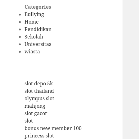
Categories
Bullying
Home
Pendidikan
Sekolah
Universitas
wiasta
slot depo 5k
slot thailand
olympus slot
mahjong
slot gacor
slot
bonus new member 100
princess slot