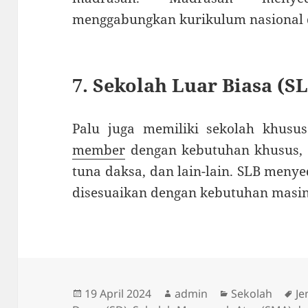
menggabungkan kurikulum nasional 
7. Sekolah Luar Biasa (S
Palu juga memiliki sekolah khus
member
dengan kebutuhan khusus, s
tuna daksa, dan lain-lain. SLB meny
disesuaikan dengan kebutuhan masin
Diposkan
Penulis
Kategori
Ta
19 April 2024
admin
Sekolah
Je