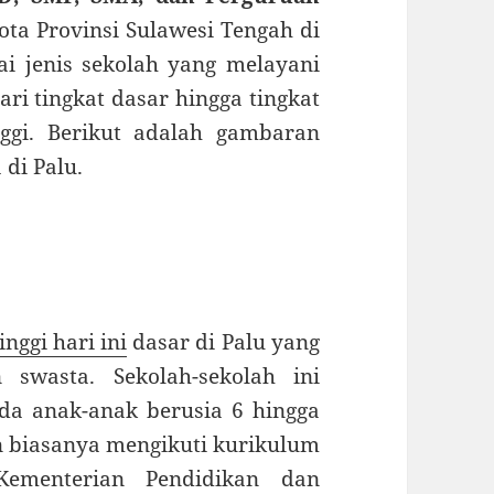
ota Provinsi Sulawesi Tengah di
ai jenis sekolah yang melayani
ari tingkat dasar hingga tingkat
ggi. Berikut adalah gambaran
di Palu.
tinggi hari ini
dasar di Palu yang
 swasta. Sekolah-sekolah ini
a anak-anak berusia 6 hingga
n biasanya mengikuti kurikulum
Kementerian Pendidikan dan