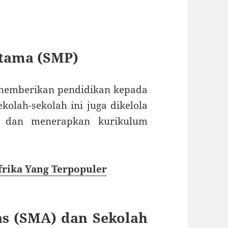
rtama (SMP)
memberikan pendidikan kepada
kolah-sekolah ini juga dikelola
, dan menerapkan kurikulum
frika Yang Terpopuler
as (SMA) dan Sekolah