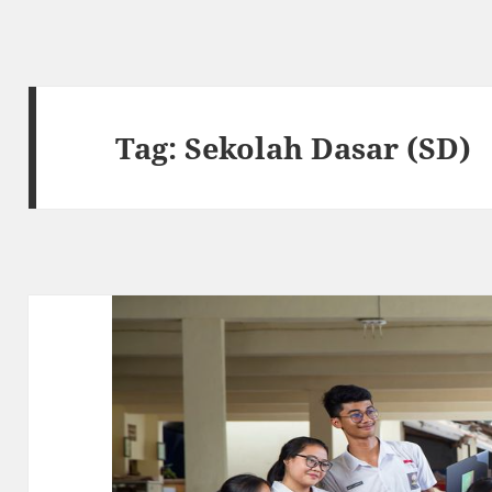
Tag:
Sekolah Dasar (SD)