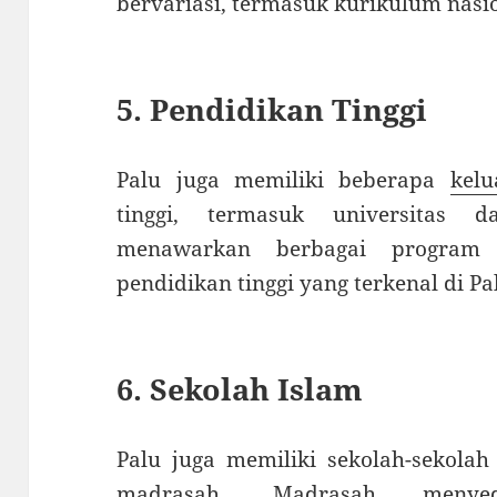
bervariasi, termasuk kurikulum nasio
5. Pendidikan Tinggi
Palu juga memiliki beberapa
kel
tinggi, termasuk universitas 
menawarkan berbagai program s
pendidikan tinggi yang terkenal di P
6. Sekolah Islam
Palu juga memiliki sekolah-sekolah
madrasah. Madrasah menye