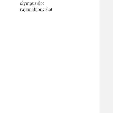
olympus slot
rajamahjong slot