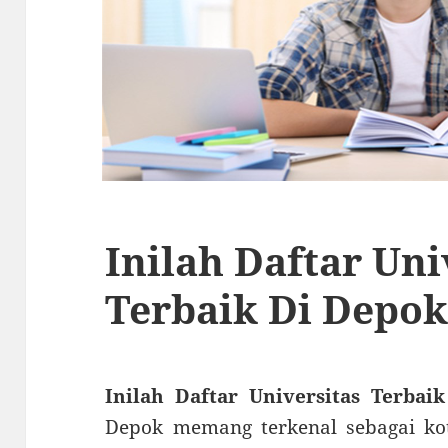
Inilah Daftar Uni
Terbaik Di Depo
Inilah Daftar Universitas Terba
Depok memang terkenal sebagai kot