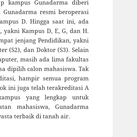
iap kampus Gunadarma diberi
, Gunadarma resmi beroperasi
mpus D. Hingga saat ini, ada
yakni Kampus D, E, G, dan H.
at jenjang Pendidikan, yakni
ter (S2), dan Doktor (S3). Selain
mputer, masih ada lima fakultas
sa dipilih calon mahasiswa. Tak
ditasi, hampir semua program
ok ini juga telah terakreditasi A
 kampus yang lengkap untuk
iatan mahasiswa, Gunadarma
asta terbaik di tanah air.