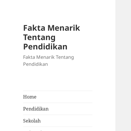
Fakta Menarik
Tentang
Pendidikan
Fakta Menarik Tentang
Pendidikan
Home
Pendidikan
Sekolah