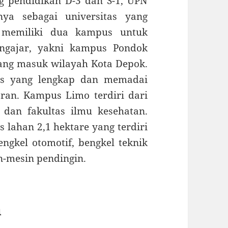
ng pendidikan D-3 dan S-1, UPN
nya sebagai universitas yang
a memiliki dua kampus untuk
engajar, yakni kampus Pondok
ang masuk wilayah Kota Depok.
tas yang lengkap dan memadai
an. Kampus Limo terdiri dari
k dan fakultas ilmu kesehatan.
s lahan 2,1 hektare yang terdiri
engkel otomotif, bengkel teknik
-mesin pendingin.
a