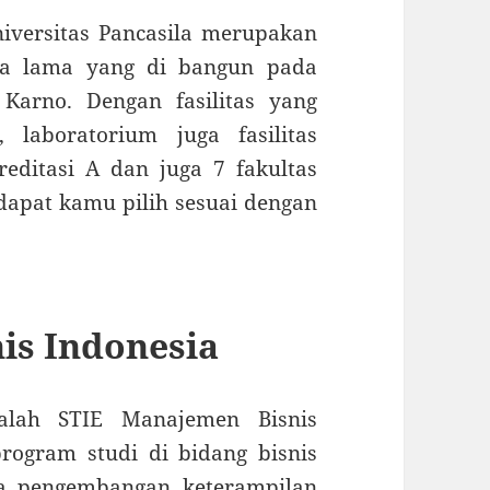
iversitas Pancasila merupakan
ila lama yang di bangun pada
Karno. Dengan fasilitas yang
 laboratorium juga fasilitas
editasi A dan juga 7 fakultas
dapat kamu pilih sesuai dengan
is Indonesia
dalah STIE Manajemen Bisnis
ogram studi di bidang bisnis
a pengembangan keterampilan