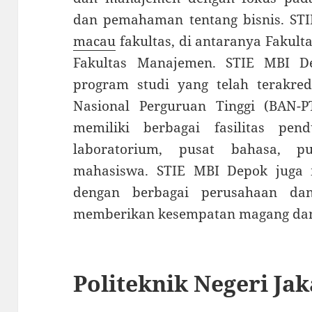
dan pemahaman tentang bisnis. ST
macau
fakultas, di antaranya Fakulta
Fakultas Manajemen. STIE MBI D
program studi yang telah terakred
Nasional Perguruan Tinggi (BAN-PT
memiliki berbagai fasilitas pen
laboratorium, pusat bahasa, p
mahasiswa. STIE MBI Depok juga 
dengan berbagai perusahaan dan
memberikan kesempatan magang dan
Politeknik Negeri Jak