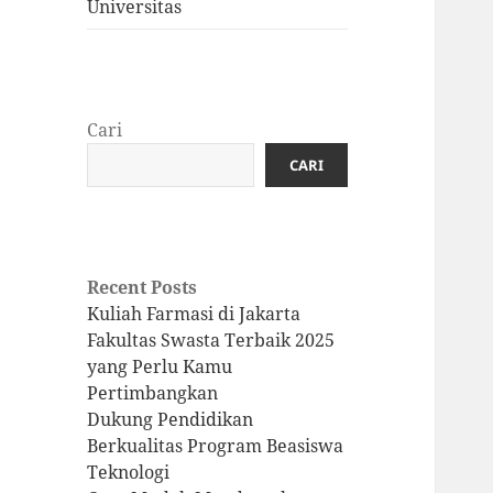
Universitas
Cari
CARI
Recent Posts
Kuliah Farmasi di Jakarta
Fakultas Swasta Terbaik 2025
yang Perlu Kamu
Pertimbangkan
Dukung Pendidikan
Berkualitas Program Beasiswa
Teknologi