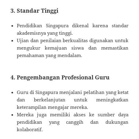
3. Standar Tinggi
Pendidikan Singapura dikenal karena standar
akademisnya yang tinggi.
Ujian dan penilaian berkualitas digunakan untuk
mengukur kemajuan siswa dan memastikan
pemahaman yang mendalam.
4. Pengembangan Profesional Guru
Guru di Singapura menjalani pelatihan yang ketat
dan berkelanjutan untuk meningkatkan
keterampilan mengajar mereka.
Mereka juga memiliki akses ke sumber daya
pendidikan yang canggih dan dukungan
kolaboratif.