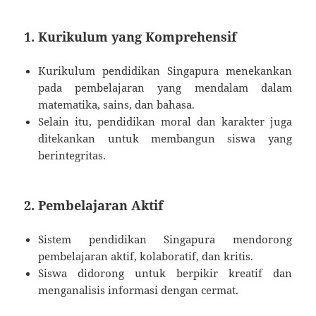
1. Kurikulum yang Komprehensif
Kurikulum pendidikan Singapura menekankan
pada pembelajaran yang mendalam dalam
matematika, sains, dan bahasa.
Selain itu, pendidikan moral dan karakter juga
ditekankan untuk membangun siswa yang
berintegritas.
2. Pembelajaran Aktif
Sistem pendidikan Singapura mendorong
pembelajaran aktif, kolaboratif, dan kritis.
Siswa didorong untuk berpikir kreatif dan
menganalisis informasi dengan cermat.