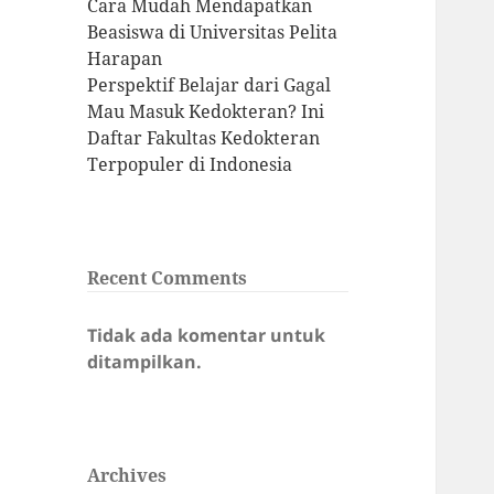
Cara Mudah Mendapatkan
Beasiswa di Universitas Pelita
Harapan
Perspektif Belajar dari Gagal
Mau Masuk Kedokteran? Ini
Daftar Fakultas Kedokteran
Terpopuler di Indonesia
Recent Comments
Tidak ada komentar untuk
ditampilkan.
Archives