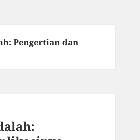
ah: Pengertian dan
dalah: