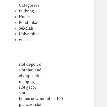
Categories
Bullying
Home
Pendidikan
Sekolah
Universitas
wiasta
slot depo 5k
slot thailand
olympus slot
mahjong
slot gacor
slot
bonus new member 100
princess slot