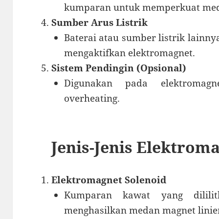
kumparan untuk memperkuat med
Sumber Arus Listrik
Baterai atau sumber listrik lain
mengaktifkan elektromagnet.
Sistem Pendingin (Opsional)
Digunakan pada elektromag
overheating.
Jenis-Jenis Elektrom
Elektromagnet Solenoid
Kumparan kawat yang dilili
menghasilkan medan magnet linie