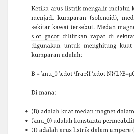
Ketika arus listrik mengalir melalui
menjadi kumparan (solenoid), me
sekitar kawat tersebut. Medan magne
slot gacor
dililitkan rapat di sekit
digunakan untuk menghitung kuat
kumparan adalah:
B = \mu_0 \cdot \frac{I \cdot N}{L}
B
=
μ
Di mana:
(B) adalah kuat medan magnet dalam 
(\mu_0) adalah konstanta permeabili
(I) adalah arus listrik dalam ampere 