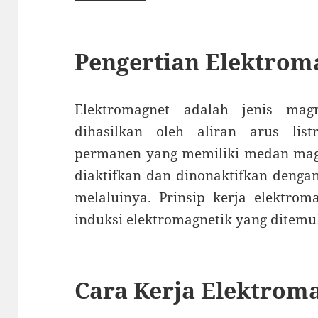
Pengertian Elektrom
Elektromagnet adalah jenis ma
dihasilkan oleh aliran arus lis
permanen yang memiliki medan magn
diaktifkan dan dinonaktifkan dengan
melaluinya. Prinsip kerja elektro
induksi elektromagnetik yang ditemu
Cara Kerja Elektrom