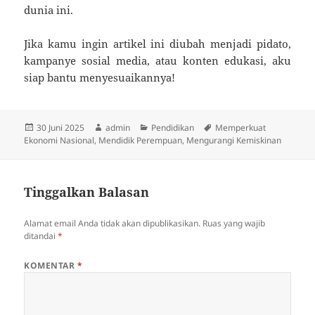
dunia ini.
Jika kamu ingin artikel ini diubah menjadi pidato,
kampanye sosial media, atau konten edukasi, aku
siap bantu menyesuaikannya!
Diposkan
Penulis
Kategori
Tag
30 Juni 2025
admin
Pendidikan
Memperkuat
pada
Ekonomi Nasional
,
Mendidik Perempuan
,
Mengurangi Kemiskinan
Tinggalkan Balasan
Alamat email Anda tidak akan dipublikasikan.
Ruas yang wajib
ditandai
*
KOMENTAR
*