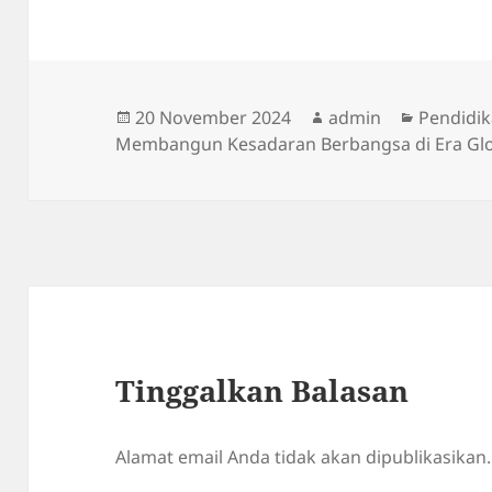
Diposkan
Penulis
Kategori
20 November 2024
admin
Pendidi
pada
Membangun Kesadaran Berbangsa di Era Glo
Tinggalkan Balasan
Alamat email Anda tidak akan dipublikasikan.