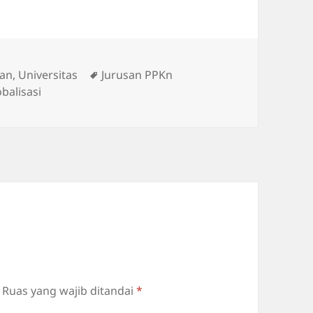
Tag
kan
,
Universitas
Jurusan PPKn
balisasi
Ruas yang wajib ditandai
*