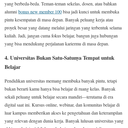
yang berbeda-beda. Teman-teman sekelas, dosen, atau bahkan
alumni
bonus new member 100
bisa jadi kunci untuk membuka
pintu kesempatan di masa depan. Banyak peluang kerja atau
proyek besar yang datang melalui jaringan yang terbentuk selama
kuliah. Jadi, jangan cuma fokus belajar, bangun juga hubungan
yang bisa mendukung perjalanan kariermu di masa depan.
4. Universitas Bukan Satu-Satunya Tempat untuk
Belajar
Pendidikan universitas memang membuka banyak pintu, tetapi
bukan berarti kamu hanya bisa belajar di ruang kelas. Banyak
sekali peluang untuk belajar secara mandiri—terutama di era
digital saat ini. Kursus online, webinar, dan komunitas belajar di
luar kampus memberikan akses ke pengetahuan dan keterampilan
yang relevan dengan dunia kerja. Banyak lulusan universitas yang