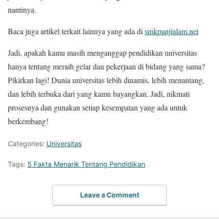
nantinya.
Baca juga artikel terkait lainnya yang ada di
smkpanjialam.net
Jadi, apakah kamu masih menganggap pendidikan universitas
hanya tentang meraih gelar dan pekerjaan di bidang yang sama?
Pikirkan lagi! Dunia universitas lebih dinamis, lebih menantang,
dan lebih terbuka dari yang kamu bayangkan. Jadi, nikmati
prosesnya dan gunakan setiap kesempatan yang ada untuk
berkembang!
Categories:
Universitas
Tags:
5 Fakta Menarik Tentang Pendidikan
Leave a Comment