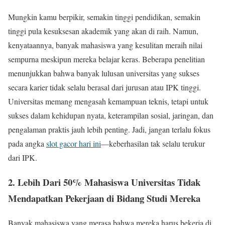
Mungkin kamu berpikir, semakin tinggi pendidikan, semakin
tinggi pula kesuksesan akademik yang akan di raih. Namun,
kenyataannya, banyak mahasiswa yang kesulitan meraih nilai
sempurna meskipun mereka belajar keras. Beberapa penelitian
menunjukkan bahwa banyak lulusan universitas yang sukses
secara karier tidak selalu berasal dari jurusan atau IPK tinggi.
Universitas memang mengasah kemampuan teknis, tetapi untuk
sukses dalam kehidupan nyata, keterampilan sosial, jaringan, dan
pengalaman praktis jauh lebih penting. Jadi, jangan terlalu fokus
pada angka
slot gacor hari ini
—keberhasilan tak selalu terukur
dari IPK.
2. Lebih Dari 50% Mahasiswa Universitas Tidak
Mendapatkan Pekerjaan di Bidang Studi Mereka
Banyak mahasiswa yang merasa bahwa mereka harus bekerja di